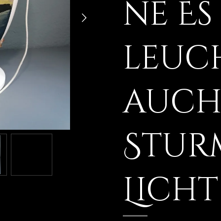
ne Es
leuc
auch 
Stur
Licht