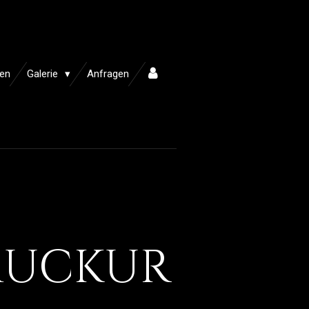
ken
Galerie
Anfragen
uckur