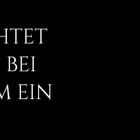
htet
bei
m ein