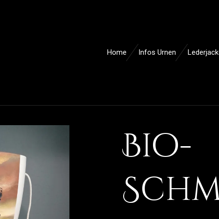
Home
Infos Urnen
Lederjac
Bio-
Schm